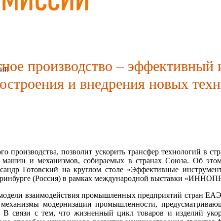
тное производство – эффективный
сии
строения и внедрения новых тех
 производства, позволит ускорить трансфер технологий в стр
машин и механизмов, собираемых в странах Союза. Об этом
сандр Готовский на круглом столе «Эффективные инструмент
теринбурге (Россия) в рамках международной выставки «ИННО
е модели взаимодействия промышленных предприятий стран ЕАЭ
 механизмы модернизации промышленности, предусматривающ
 В связи с тем, что жизненный цикл товаров и изделий укор