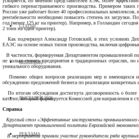
ускоряется, по мнению представителей ЕЭК, более эффектив
гибкого перенастраиваемого производства. Примером таких
России уже работает более 40 профессиональных комплексов,
рентабельности необходимо повысить степень их загрузки. П
год (менее 125 кг на принтер). Например, в Голландии сегодн
СТАТЬИ
2 тонн на один принтер).
Как подчеркнул Александр Готовский, в этих условиях Деп
ЕАЭС на основе новых типов производства, включая цифровые
В частности, формируемая Департаментом промышленной пол
не только связать предприятия в традиционных отраслях, н
ИНТЕРВЬЮ
уникального оборудования.
Помимо общих вопросов реализации мер и имеющихся инст
обсуждению предложений бизнеса по реализации конкретных 
По итогам обсуждения достигнута договоренность о более 
ВЫСТАВКИ 2026
каталог, который формируется Комиссией для направления в с
Справка
Круглый стол «Эффективные инструменты промышленного со
Департамент промышленной политики Евразийской экономичес
РЕКЛАМА
В мероприятии приняли участие руководители ряда крупных