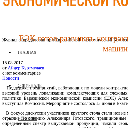
ЕЭК готов развивать контрак
Журнал аккредитован при Евразийской Экономической Комис
машино
ГЛАВНАЯ
15.08.2017
от
Айдер Куртмулаев
с
нет комментариев
Новости
О ЖУРНАЛЕ
Поддержка предприятий, работающих по модели контрактного
высокий уровень локализации комплектующих для сложных 
политики Евразийской экономической комиссии (ЕЭК) Алек
выступила Комиссия. Мероприятие состоялось 13 июля в Ека
В фокусе дискуссии участников круглого стола стали новы
отрасли. По мнению Александра Готовского, традиционные
НОВОСТИ
определенный спектр выпускаемой продукции, изжили себя.