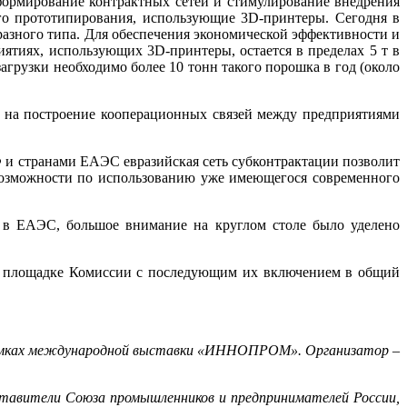
формирование контрактных сетей и стимулирование внедрения
го прототипирования, использующие 3D-принтеры. Сегодня в
азного типа. Для обеспечения экономической эффективности и
ятиях, использующих 3D-принтеры, остается в пределах 5 т в
агрузки необходимо более 10 тонн такого порошка в год (около
на построение кооперационных связей между предприятиями
 странами ЕАЭС евразийская сеть субконтрактации позволит
 возможности по использованию уже имеющегося современного
в ЕАЭС, большое внимание на круглом столе было уделено
а площадке Комиссии с последующим их включением в общий
рамках международной выставки «ИННОПРОМ». Организатор –
тавители Союза промышленников и предпринимателей России,