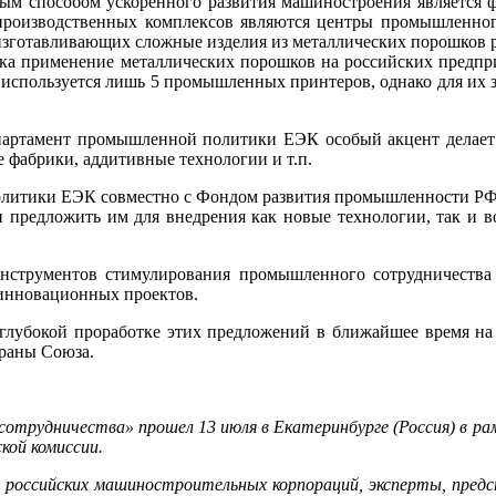
ным способом ускоренного развития машиностроения является 
 производственных комплексов являются центры промышленно
 изготавливающих сложные изделия из металлических порошков р
ока применение металлических порошков на российских предпри
я используется лишь 5 промышленных принтеров, однако для их з
артамент промышленной политики ЕЭК особый акцент делает 
 фабрики, аддитивные технологии и т.п.
итики ЕЭК совместно с Фондом развития промышленности РФ и
о и предложить им для внедрения как новые технологии, так и
рументов стимулирования промышленного сотрудничества 
инновационных проектов.
глубокой проработке этих предложений в ближайшее время н
траны Союза.
трудничества» прошел 13 июля в Екатеринбурге (Россия) в 
кой комиссии.
 российских машиностроительных корпораций, эксперты, предс