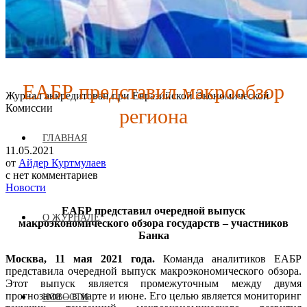
ЕАБР представил макрообзор
Журнал аккредитован при Евразийской Экономической
региона
Комиссии
ГЛАВНАЯ
11.05.2021
от
Айдер Куртмулаев
с
нет комментариев
Новости
ЕАБР представил очередной выпуск
О ЖУРНАЛЕ
макроэкономического обзора государств – участников
Банка
Москва, 11 мая 2021 года.
Команда аналитиков ЕАБР
представила очередной выпуск макроэкономического обзора.
Этот выпуск является промежуточным между двумя
прогнозами – в марте и июне. Его целью является мониторинг
НОВОСТИ