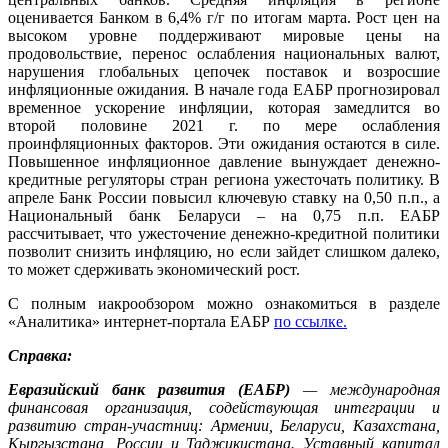
оценивается Банком в 6,4% г/г по итогам марта. Рост цен на
высоком уровне поддерживают мировые цены на
продовольствие, перенос ослабления национальных валют,
нарушения глобальных цепочек поставок и возросшие
инфляционные ожидания. В начале года ЕАБР прогнозировал
временное ускорение инфляции, которая замедлится во
второй половине 2021 г. по мере ослабления
проинфляционных факторов. Эти ожидания остаются в силе.
Повышенное инфляционное давление вынуждает денежно-
кредитные регуляторы стран региона ужесточать политику. В
апреле Банк России повысил ключевую ставку на 0,50 п.п., а
Национальный банк Беларуси – на 0,75 п.п. ЕАБР
рассчитывает, что ужесточение денежно-кредитной политики
позволит снизить инфляцию, но если зайдет слишком далеко,
то может сдерживать экономический рост.
С полным иакрообзором можно ознакомиться в разделе
«Аналитика» интернет-портала ЕАБР
по ссылке.
Справка:
Евразийский банк развития (ЕАБР)
— международная
финансовая организация, содействующая интеграции и
развитию стран-участниц: Армении, Беларуси, Казахстана,
Кыргызстана, России и Таджикистана. Уставный капитал