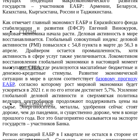
текущих тенденций макроэкономического развития
государств – участников ЕАБР: Армении, Беларуси,
Казахстана, Кыргызстана, России и Таджикистана.
Как отмечает главный экономист ЕАБР и Евразийского фонда
стабилизации и развития (ЕФСР) Евгений Винокуров,
СТАТЬИ
мировая экономика начала расти. Деловая активность в мире
восстанавливается. Глобальный совокупный индекс деловой
активности (PMI) повысился с 54,8 пункта в марте до 56,3 в
апреле. Драйвером остается промышленность, хотя
активность в сфере услуг также увеличивается. Локомотивом
восстановления глобальной экономики в настоящий момент
выступают США, где реализуются масштабные бюджетные и
ИНТЕРВЬЮ
денежно-кредитные стимулы. Развитие экономической
ситуации в мире в целом соответствует
базовому прогнозу
ЕАБР
, согласно которому рост мировой экономики будет
ускоряться в 2021 г. и по его итогам достигнет 5,7%. Усиление
глобальной деловой активности и сверхмягкая политика
ведущих центробанков продолжают поддерживать цены на
ВЫСТАВКИ 2026
сырье. Энергоносители, металлы, удобрения сейчас стоят
дороже, чем до пандемии, и существенно дороже, чем в конце
прошлого года. Все это благоприятно сказывается на экспорте
государств – участников Банка.
Регион операций ЕАБР в I квартале не остался в стороне от
мировых тенденций. Сильную динамику демонстрирует