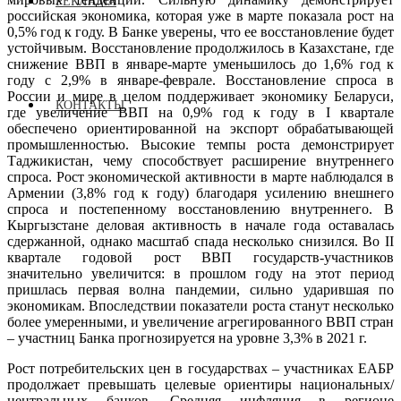
РЕКЛАМА
российская экономика, которая уже в марте показала рост на
0,5% год к году. В Банке уверены, что ее восстановление будет
устойчивым. Восстановление продолжилось в Казахстане, где
снижение ВВП в январе-марте уменьшилось до 1,6% год к
году с 2,9% в январе-феврале. Восстановление спроса в
России и мире в целом поддерживает экономику Беларуси,
КОНТАКТЫ
где увеличение ВВП на 0,9% год к году в I квартале
обеспечено ориентированной на экспорт обрабатывающей
промышленностью. Высокие темпы роста демонстрирует
Таджикистан, чему способствует расширение внутреннего
спроса. Рост экономической активности в марте наблюдался в
Армении (3,8% год к году) благодаря усилению внешнего
спроса и постепенному восстановлению внутреннего. В
Кыргызстане деловая активность в начале года оставалась
сдержанной, однако масштаб спада несколько снизился. Во II
квартале годовой рост ВВП государств-участников
значительно увеличится: в прошлом году на этот период
пришлась первая волна пандемии, сильно ударившая по
экономикам. Впоследствии показатели роста станут несколько
более умеренными, и увеличение агрегированного ВВП стран
– участниц Банка прогнозируется на уровне 3,3% в 2021 г.
Рост потребительских цен в государствах – участниках ЕАБР
продолжает превышать целевые ориентиры национальных/
центральных банков. Средняя инфляция в регионе