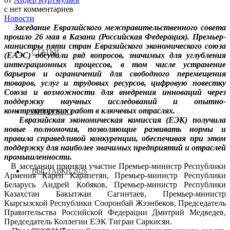
с
нет комментариев
Новости
Заседание Евразийского межправительственного совета
прошло 26 мая в Казани (Российская Федерация). Премьер-
министры пяти стран Евразийского экономического союза
СТАТЬИ
(ЕАЭС) обсудили ряд вопросов, значимых для углубления
интеграционных процессов, в том числе устранение
барьеров и ограничений для свободного перемещения
товаров, услуг и трудовых ресурсов, цифровую повестку
Союза и возможности для внедрения инноваций через
поддержку научных исследований и опытно-
конструкторских работ в ключевых отраслях.
ИНТЕРВЬЮ
Евразийская экономическая комиссия (ЕЭК) получила
новые полномочия, позволяющие развивать нормы и
правила справедливой конкуренции, обеспечивая при этом
поддержку для наиболее значимых предприятий и отраслей
промышленности.
В заседании приняли участие Премьер-министр Республики
ВЫСТАВКИ 2026
Армения Карен Карапетян, Премьер-министр Республики
Беларусь Андрей Кобяков, Премьер-министр Республики
Казахстан Бакытжан Сагинтаев, Премьер-министр
Кыргызской Республики Сооронбай Жээнбеков, Председатель
Правительства Российской Федерации Дмитрий Медведев,
Председатель Коллегии ЕЭК Тигран Саркисян.