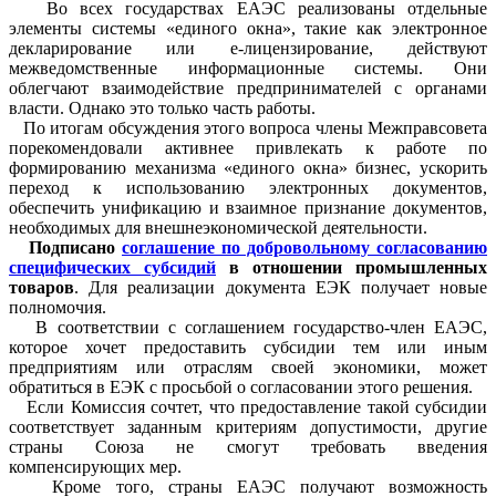
Во всех государствах ЕАЭС реализованы отдельные
элементы системы «единого окна», такие как электронное
декларирование или е-лицензирование, действуют
межведомственные информационные системы. Они
облегчают взаимодействие предпринимателей с органами
власти. Однако это только часть работы.
По итогам обсуждения этого вопроса члены Межправсовета
порекомендовали активнее привлекать к работе по
формированию механизма «единого окна» бизнес, ускорить
переход к использованию электронных документов,
обеспечить унификацию и взаимное признание документов,
необходимых для внешнеэкономической деятельности.
Подписано
соглашение по добровольному согласованию
специфических субсидий​
в отношении промышленных
товаров
. Для реализации документа ЕЭК получает новые
полномочия.
В соответствии с соглашением государство-член ЕАЭС,
которое хочет предоставить субсидии тем или иным
предприятиям или отраслям своей экономики, может
обратиться в ЕЭК с просьбой о согласовании этого решения.
Если Комиссия сочтет, что предоставление такой субсидии
соответствует заданным критериям допустимости, другие
страны Союза не смогут требовать введения
компенсирующих мер.
Кроме того, страны ЕАЭС получают возможность