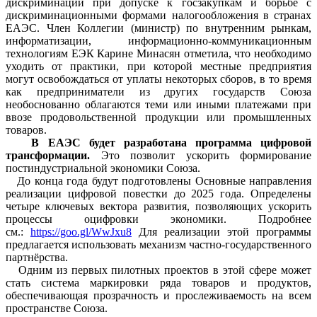
дискриминации при допуске к госзакупкам и борьбе с
дискриминационными формами налогообложения в странах
ЕАЭС. Член Коллегии (министр) по внутренним рынкам,
информатизации, информационно-коммуникационным
технологиям ЕЭК Карине Минасян отметила, что необходимо
уходить от практики, при которой местные предприятия
могут освобождаться от уплаты некоторых сборов, в то время
как предприниматели из других государств Союза
необоснованно облагаются теми или иными платежами при
ввозе продовольственной продукции или промышленных
товаров.
В ЕАЭС будет разработана программа цифровой
трансформации.
Это позволит ускорить формирование
постиндустриальной экономики Союза.
До конца года будут подготовлены Основные направления
реализации цифровой повестки до 2025 года. Определены
четыре ключевых вектора развития, позволяющих ускорить
процессы оцифровки экономики. Подробнее
см.:
https://goo.gl/WwJxu8
Для реализации этой программы
предлагается использовать механизм частно-государственного
партнёрства.
Одним из первых пилотных проектов в этой сфере может
стать система маркировки ряда товаров и продуктов,
обеспечивающая прозрачность и прослеживаемость на всем
пространстве Союза.