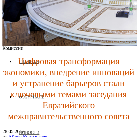
Журнал аккредитован при Евразийской Экономической
Комиссии
Цифровая трансформация
ГЛАВНАЯ
экономики, внедрение инноваций
и устранение барьеров стали
ключевыми темами заседания
О ЖУРНАЛЕ
Евразийского
межправительственного совета
28.05.2017
НОВОСТИ
от
Айдер Куртмулаев