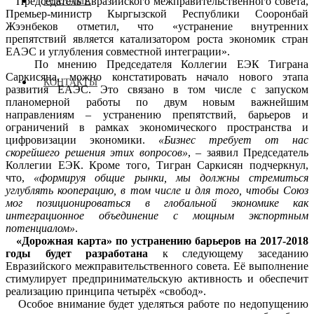
Председатель Евразийского межправительственного совета,
РЕКЛАМА
Премьер-министр Кыргызской Республики Сооронбай
Жээнбеков отметил, что «устранение внутренних
препятствий является катализатором роста экономик стран
ЕАЭС и углубления совместной интеграции».
По мнению Председателя Коллегии ЕЭК Тиграна
Саркисяна, можно констатировать начало нового этапа
КОНТАКТЫ
развития ЕАЭС. Это связано в том числе с запуском
планомерной работы по двум новым важнейшим
направлениям – устранению препятствий, барьеров и
ограничений в рамках экономического пространства и
цифровизации экономики.
«Бизнес требует от нас
скорейшего решения этих вопросов»
, – заявил Председатель
Коллегии ЕЭК. Кроме того, Тигран Саркисян подчеркнул,
что,
«формируя общие рынки, мы должны стремиться
углублять кооперацию, в том числе и для того, чтобы Союз
мог позиционироваться в глобальной экономике как
интеграционное объединение с мощным экспортным
потенциалом»
.
«Дорожная карта» по устранению барьеров на 2017-2018
годы будет разработана
к следующему заседанию
Евразийского межправительственного совета. Её выполнение
стимулирует предпринимательскую активность и обеспечит
реализацию принципа четырёх «свобод».
Особое внимание будет уделяться работе по недопущению