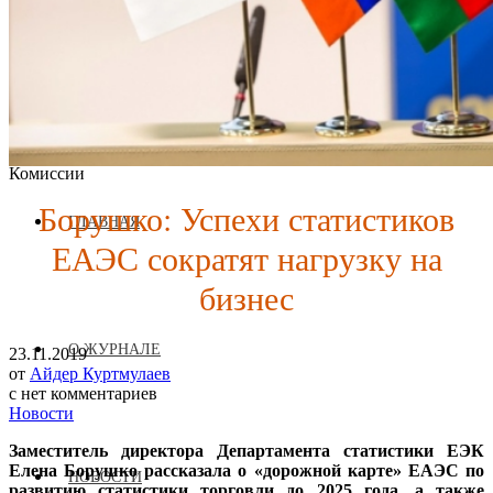
Журнал аккредитован при Евразийской Экономической
Комиссии
Борушко: Успехи статистиков
ГЛАВНАЯ
ЕАЭС сократят нагрузку на
бизнес
О ЖУРНАЛЕ
23.11.2019
от
Айдер Куртмулаев
с
нет комментариев
Новости
Заместитель директора Департамента статистики ЕЭК
Елена Борушко рассказала о «дорожной карте» ЕАЭС по
НОВОСТИ
развитию статистики торговли до 2025 года, а также