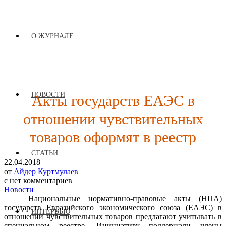
О ЖУРНАЛЕ
Акты государств ЕАЭС в
НОВОСТИ
отношении чувствительных
товаров оформят в реестр
СТАТЬИ
22.04.2018
от
Айдер Куртмулаев
с
нет комментариев
Новости
Национальные нормативно-правовые акты (НПА)
государств Евразийского экономического союза (ЕАЭС) в
ИНТЕРВЬЮ
отношении чувствительных товаров предлагают учитывать в
специальном реестре. Инициативу поддержали члены