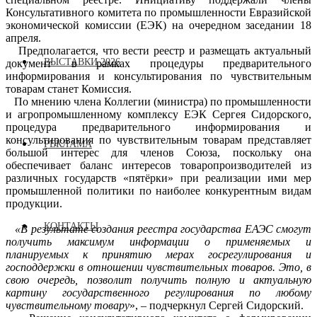
Консультативного комитета по промышленности Евразийской
экономической комиссии (ЕЭК) на очередном заседании 18
апреля.
Предполагается, что вести реестр и размещать актуальный
ВЫСТАВКИ 2026
документ в рамках процедуры предварительного
информирования и консультирования по чувствительным
товарам станет Комиссия.
По мнению члена Коллегии (министра) по промышленности
и агропромышленному комплексу ЕЭК Сергея Сидорского,
процедура предварительного информирования и
консультирования по чувствительным товарам представляет
РЕКЛАМА
большой интерес для членов Союза, поскольку она
обеспечивает баланс интересов товаропроизводителей из
различных государств «пятёрки» при реализации ими мер
промышленной политики по наиболее конкурентным видам
продукции.
КОНТАКТЫ
«В результате создания реестра государства ЕАЭС смогут
получить максимум информации о применяемых и
планируемых к принятию мерах госрегулирования и
господдержки в отношении чувствительных товаров. Это, в
свою очередь, позволит получить полную и актуальную
картину государственного регулирования по любому
чувствительному товару
», – подчеркнул Сергей Сидорский.