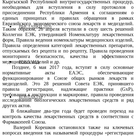
Кыргызской Республикой внутригосударственных процедур,
необходимых для вступления в силу протоколов о
присоединении Республики Армения к соглашениям о
единых принципах и правилах обращения в рамках
Евразийского экономического союза лекарств и медизделий.
ВЫСТАВКИ 2026
Таким образом, 26 апреля вступили в силу шесть решений
Коллегии ЕЭК, утвердившей Номенклатуру лекарственных
форм, Правила ведения номенклатуры медицинских изделий,
Правила определения категорий лекарственных препаратов,
отпускаемых без рецепта и по рецепту, Правила проведения
мониторинга безопасности, качества и эффективности
медицинских изделий и др.
РЕКЛАМА
Позднее, 6 мая 2017 года, вступят в силу основные
нормативные акты ЕАЭС, обеспечивающие
функционирование в Союзе общих рынков лекарств и
медизделий. Это 28 решений Совета ЕЭК, принявшего
правила регистрации, надлежащие практики (GxP),
требования к инструкции и маркировке, правила проведения
КОНТАКТЫ
исследований биологических лекарственных средств и ряд
других актов.
В ближайшие два-три года будет проведен переход на
контроль качества лекарственных средств в соответствии с
Фармакопеей Союза.
Валерий Корешков остановился также на ключевых
вопросах введения так называемой процедуры «регистрации