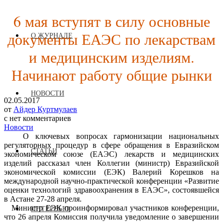
6 мая вступят в силу основные
документы ЕАЭС по лекарствам
О ЖУРНАЛЕ
и медицинским изделиям.
Начинают работу общие рынки
НОВОСТИ
02.05.2017
от
Айдер Куртмулаев
с
нет комментариев
Новости
О ключевых вопросах гармонизации национальных
регуляторных процедур в сфере обращения в Евразийском
СТАТЬИ
экономическом союзе (ЕАЭС) лекарств и медицинских
изделий рассказал член Коллегии (министр) Евразийской
экономической комиссии (ЕЭК) Валерий Корешков на
международной научно-практической конференции «Развитие
оценки технологий здравоохранения в ЕАЭС», состоявшейся
в Астане 27-28 апреля.
Министр ЕЭК проинформировал участников конференции,
ИНТЕРВЬЮ
что 26 апреля Комиссия получила уведомление о завершении