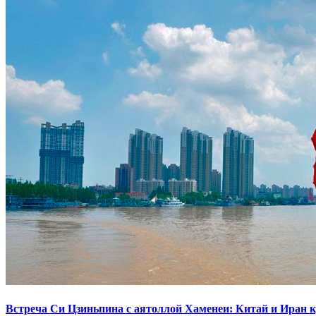
КОНТАКТЫ
Встреча Си Цзиньпина с аятоллой Хаменеи: Китай и Иран 