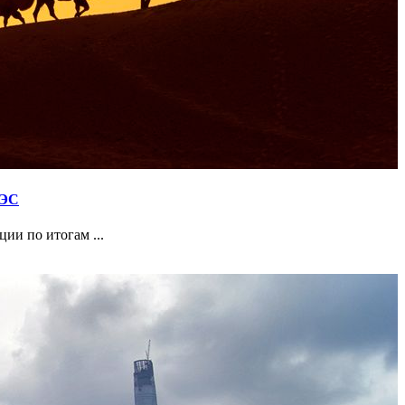
сии
АЭС
ии по итогам ...