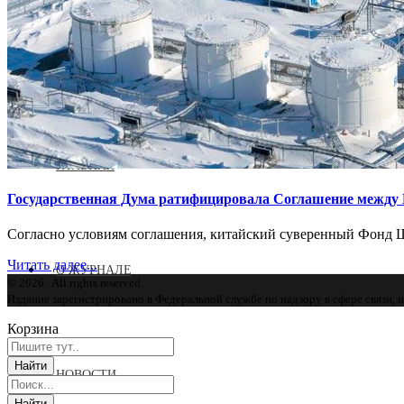
Журнал аккредитован при Евразийской Экономической Комис
ГЛАВНАЯ
Государственная Дума ратифицировала Соглашение между
Согласно условиям соглашения, китайский суверенный Фонд Ш
Читать далее...
О ЖУРНАЛЕ
© 2026 . All rights reserved.
Издание зарегистрировано в Федеральной службе по надзору в сфере связи,
Корзина
НОВОСТИ