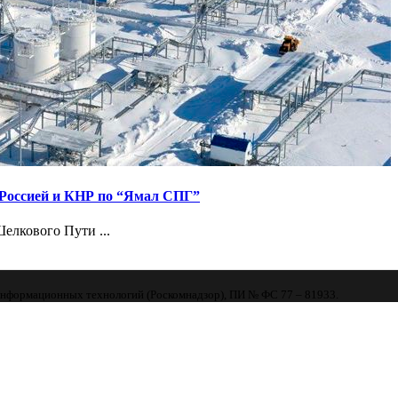
сии
 Россией и КНР по “Ямал СПГ”
елкового Пути ...
 информационных технологий (Роскомнадзор), ПИ № ФС 77 – 81933.