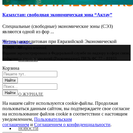
Казахстан: свободная экономическая зона “Актау”
Специальные (свободные) экономические зоны (СЭЗ)
являются одной из фор ...
Журнал аккредитован при Евразийской Экономической
Читать далее...
Комиссии
© 2026 . All rights reserved.
Издание зарегистрировано в Федеральной службе по надзору в сфере связи,
информационных технологий (Роскомнадзор), ПИ № ФС 77 – 81933.
ГЛАВНАЯ
Корзина
О ЖУРНАЛЕ
На нашем сайте используются cookie-файлы. Продолжая
пользоваться данным сайтом, вы подтверждаете свое согласие
на использование файлов cookie в соответствии с настоящим
уведомлением,
Пользовательским
соглашением
и
Соглашением о конфиденциальности
.
НОВОСТИ