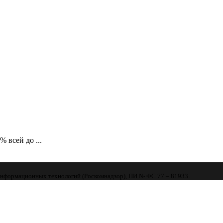
 всей до ...
 информационных технологий (Роскомнадзор), ПИ № ФС 77 – 81933.