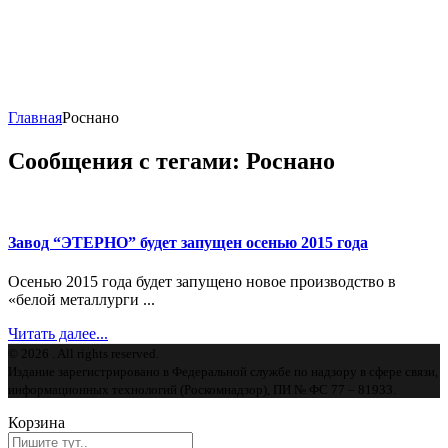
Главная
Роснано
Сообщения с тегами: Роснано
Завод “ЭТЕРНО” будет запущен осенью 2015 года
Осенью 2015 года будет запущено новое производство в
«белой металлурги ...
Читать далее...
© 2026 . All rights reserved.
Издание зарегистрировано в Федеральной службе по надзору в сфере связи,
информационных технологий (Роскомнадзор), ПИ № ФС 77 – 81933.
Корзина