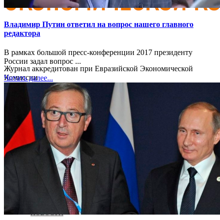
Владимир Путин ответил на вопрос нашего главного
редактора
В рамках большой пресс-конференции 2017 президенту
России задал вопрос ...
Журнал аккредитован при Евразийской Экономической
Комиссии
Читать далее...
ГЛАВНАЯ
О ЖУРНАЛЕ
НОВОСТИ