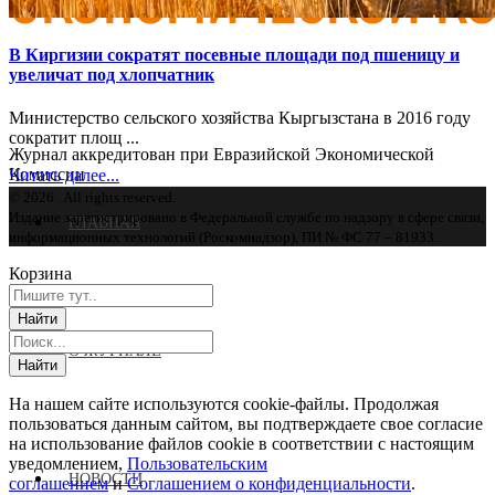
В Киргизии сократят посевные площади под пшеницу и
увеличат под хлопчатник
Министерство сельского хозяйства Кыргызстана в 2016 году
сократит площ ...
Журнал аккредитован при Евразийской Экономической
Комиссии
Читать далее...
© 2026 . All rights reserved.
Издание зарегистрировано в Федеральной службе по надзору в сфере связи,
ГЛАВНАЯ
информационных технологий (Роскомнадзор), ПИ № ФС 77 – 81933.
Корзина
О ЖУРНАЛЕ
На нашем сайте используются cookie-файлы. Продолжая
пользоваться данным сайтом, вы подтверждаете свое согласие
на использование файлов cookie в соответствии с настоящим
уведомлением,
Пользовательским
НОВОСТИ
соглашением
и
Соглашением о конфиденциальности
.