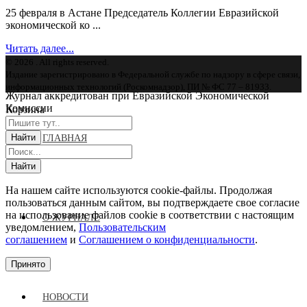
25 февраля в Астане Председатель Коллегии Евразийской
экономической ко ...
Читать далее...
© 2026 . All rights reserved.
Издание зарегистрировано в Федеральной службе по надзору в сфере связи,
информационных технологий (Роскомнадзор), ПИ № ФС 77 – 81933.
Журнал аккредитован при Евразийской Экономической
Комиссии
Корзина
ГЛАВНАЯ
На нашем сайте используются cookie-файлы. Продолжая
пользоваться данным сайтом, вы подтверждаете свое согласие
на использование файлов cookie в соответствии с настоящим
О ЖУРНАЛЕ
уведомлением,
Пользовательским
соглашением
и
Соглашением о конфиденциальности
.
Принято
НОВОСТИ