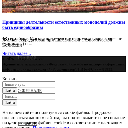
Принципы деятельности естественных монополий должны
быть единообразны
18 сентября в Москве под председательством члена коллегии
Журнал аккредитован при Евразийской Экономической
(министра) п ...
Комиссии
Читать далее...
ГЛАВНАЯ
© 2026 . All rights reserved.
Издание зарегистрировано в Федеральной службе по надзору в сфере связи,
информационных технологий (Роскомнадзор), ПИ № ФС 77 – 81933.
Корзина
О ЖУРНАЛЕ
На нашем сайте используются cookie-файлы. Продолжая
пользоваться данным сайтом, вы подтверждаете свое согласие
на использование файлов cookie в соответствии с настоящим
НОВОСТИ
уведомлением,
Пользовательским