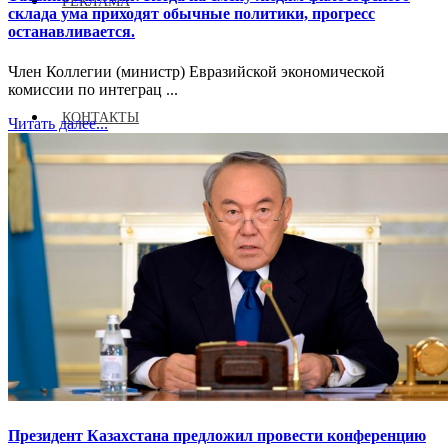
РЕКЛАМА
склада ума приходят обычные политики, прогресс
останавливается.
Член Коллегии (министр) Евразийской экономической
комиссии по интеграц ...
КОНТАКТЫ
Читать далее...
Президент Казахстана предложил провести конференцию